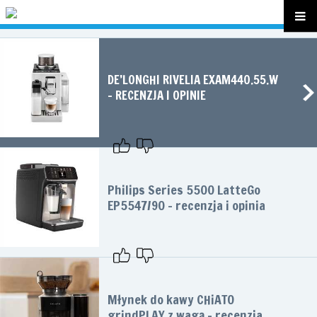
DE’LONGHI RIVELIA EXAM440.55.W
– RECENZJA I OPINIE
Philips Series 5500 LatteGo
EP5547/90 – recenzja i opinia
Młynek do kawy CHiATO
grindPLAY z wagą – recenzja